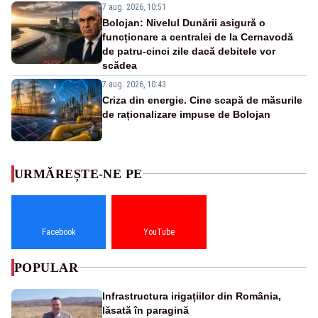
7 aug. 2026, 10:51
Bolojan: Nivelul Dunării asigură o
funcționare a centralei de la Cernavodă
de patru-cinci zile dacă debitele vor
scădea
7 aug. 2026, 10:43
Criza din energie. Cine scapă de măsurile
de raționalizare impuse de Bolojan
URMĂREȘTE-NE PE
Facebook
YouTube
POPULAR
Infrastructura irigațiilor din România,
lăsată în paragină