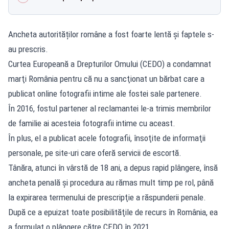
Ancheta autorităților române a fost foarte lentă și faptele s-
au prescris.
Curtea Europeană a Drepturilor Omului (CEDO) a condamnat
marţi România pentru că nu a sancţionat un bărbat care a
publicat online fotografii intime ale fostei sale partenere.
În 2016, fostul partener al reclamantei le-a trimis membrilor
de familie ai acesteia fotografii intime cu aceast.
În plus, el a publicat acele fotografii, însoţite de informaţii
personale, pe site-uri care oferă servicii de escortă.
Tânăra, atunci în vârstă de 18 ani, a depus rapid plângere, însă
ancheta penală şi procedura au rămas mult timp pe rol, până
la expirarea termenului de prescripţie a răspunderii penale.
După ce a epuizat toate posibilităţile de recurs în România, ea
a formulat o plângere către CEDO în 2021,