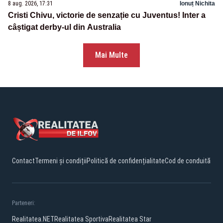
8 aug. 2026, 17:31
Ionuț Nichita
Cristi Chivu, victorie de senzație cu Juventus! Inter a
câștigat derby-ul din Australia
Mai Multe
Contact
Termeni și condiții
Politică de confidențialitate
Cod de conduită
Parteneri:
Realitatea.NET
Realitatea Sportiva
Realitatea Star