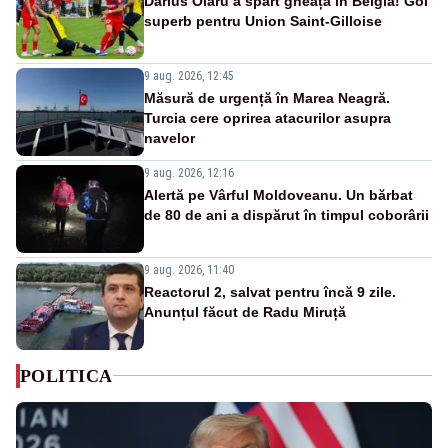
Darius Olaru a spart gheața în Belgia! Gol
superb pentru Union Saint-Gilloise
9 aug. 2026, 12:45
Măsură de urgență în Marea Neagră.
Turcia cere oprirea atacurilor asupra
navelor
9 aug. 2026, 12:16
Alertă pe Vârful Moldoveanu. Un bărbat
de 80 de ani a dispărut în timpul coborârii
9 aug. 2026, 11:40
Reactorul 2, salvat pentru încă 9 zile.
Anunțul făcut de Radu Miruță
POLITICA