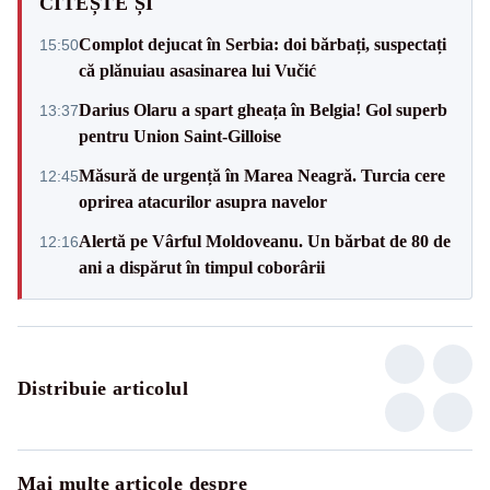
CITEȘTE ȘI
Complot dejucat în Serbia: doi bărbați, suspectați
15:50
că plănuiau asasinarea lui Vučić
Darius Olaru a spart gheața în Belgia! Gol superb
13:37
pentru Union Saint-Gilloise
Măsură de urgență în Marea Neagră. Turcia cere
12:45
oprirea atacurilor asupra navelor
Alertă pe Vârful Moldoveanu. Un bărbat de 80 de
12:16
ani a dispărut în timpul coborârii
Distribuie articolul
Mai multe articole despre