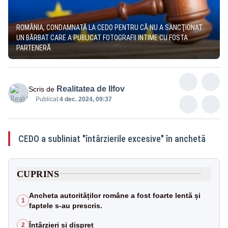
ROMÂNIA, CONDAMNATĂ LA CEDO PENTRU CĂ NU A SANCŢIONAT
UN BĂRBAT CARE A PUBLICAT FOTOGRAFII INTIME CU FOSTA
PARTENERĂ
Realitatea de Ilfov
Scris de
Publicat:
4 dec. 2024, 09:37
CEDO a subliniat "întârzierile excesive" în anchetă
CUPRINS
Ancheta autorităților române a fost foarte lentă și
1
faptele s-au prescris.
Întârzieri și dispreț
2