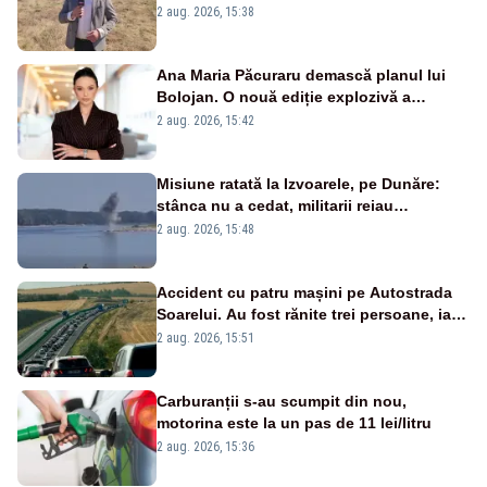
2 aug. 2026, 15:38
Ana Maria Păcuraru demască planul lui
Bolojan. O nouă ediție explozivă a
emisiunii „Miza Zilei” la Realitatea PLUS
2 aug. 2026, 15:42
Misiune ratată la Izvoarele, pe Dunăre:
stânca nu a cedat, militarii reiau
detonările luni – VIDEO
2 aug. 2026, 15:48
Accident cu patru mașini pe Autostrada
Soarelui. Au fost rănite trei persoane, iar
traficul se desfășoară cu dificultate
2 aug. 2026, 15:51
Carburanții s-au scumpit din nou,
motorina este la un pas de 11 lei/litru
2 aug. 2026, 15:36