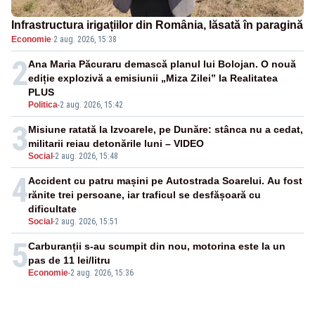
Infrastructura irigațiilor din România, lăsată în paragină
Economie
·
2 aug. 2026, 15:38
2
Ana Maria Păcuraru demască planul lui Bolojan. O nouă
ediție explozivă a emisiunii „Miza Zilei” la Realitatea
PLUS
Politica
-
2 aug. 2026, 15:42
3
Misiune ratată la Izvoarele, pe Dunăre: stânca nu a cedat,
militarii reiau detonările luni – VIDEO
Social
-
2 aug. 2026, 15:48
4
Accident cu patru mașini pe Autostrada Soarelui. Au fost
rănite trei persoane, iar traficul se desfășoară cu
dificultate
Social
-
2 aug. 2026, 15:51
5
Carburanții s-au scumpit din nou, motorina este la un
pas de 11 lei/litru
Economie
-
2 aug. 2026, 15:36