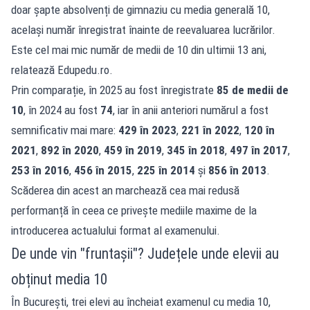
doar șapte absolvenți de gimnaziu cu media generală 10,
același număr înregistrat înainte de reevaluarea lucrărilor.
Este cel mai mic număr de medii de 10 din ultimii 13 ani,
relatează
Edupedu.ro
.
Prin comparație, în 2025 au fost înregistrate
85 de medii de
10
, în 2024 au fost
74
, iar în anii anteriori numărul a fost
semnificativ mai mare:
429 în 2023
,
221 în 2022
,
120 în
2021
,
892 în 2020
,
459 în 2019
,
345 în 2018
,
497 în 2017
,
253 în 2016
,
456 în 2015
,
225 în 2014
și
856 în 2013
.
Scăderea din acest an marchează cea mai redusă
performanță în ceea ce privește mediile maxime de la
introducerea actualului format al examenului.
De unde vin "fruntașii"? Județele unde elevii au
obținut media 10
În București, trei elevi au încheiat examenul cu media 10,