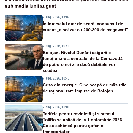
sub media lunii august
7 aug. 2026, 13:02
În intervalul orar de seară, consumul de
curent „a scăzut cu 200-300 de megawați”
7 aug. 2026, 10:51
Bolojan: Nivelul Dunării asigură o
funcționare a centralei de la Cernavodă
de patru-cinci zile dacă debitele vor
scădea
7 aug. 2026, 10:43
Criza din energie. Cine scapă de măsurile
de raționalizare impuse de Bolojan
7 aug. 2026, 10:01
Tarifele pentru rovinietă și sistemul
TollRo se aplică de la 1 octombrie 2026.
Ce se schimbă pentru șoferi și
transportatori