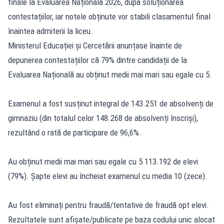
finale la Evaluarea Națională 2026, după soluționarea
contestațiilor, iar notele obținute vor stabili clasamentul final
înaintea admiterii la liceu.
Ministerul Educației și Cercetării anunțase înainte de
depunerea contestațiilor că 79% dintre candidații de la
Evaluarea Națională
au obținut medii mai mari sau egale cu 5.
Examenul a fost susținut integral de 143.251 de absolvenți de
gimnaziu (din totalul celor 148.268 de absolvenți înscriși),
rezultând o rată de participare de 96,6%.
Au obținut medii mai mari sau egale cu 5 113.192 de elevi
(79%). Șapte elevi au încheiat examenul cu media 10 (zece).
Au fost eliminați pentru fraudă/tentative de fraudă opt elevi.
Rezultatele sunt afișate/publicate pe baza codului unic alocat