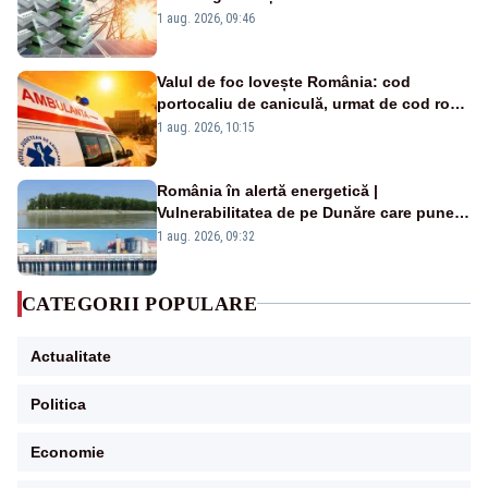
Analiză Realitatea Plus
1 aug. 2026, 09:46
Valul de foc lovește România: cod
portocaliu de caniculă, urmat de cod roșu
duminică. Temperaturile urcă spre 40°C
1 aug. 2026, 10:15
România în alertă energetică |
Vulnerabilitatea de pe Dunăre care pune
în pericol Centrala Cernavodă era
1 aug. 2026, 09:32
cunoscută de pe vremea lui Ceaușescu
CATEGORII POPULARE
Actualitate
Politica
Economie