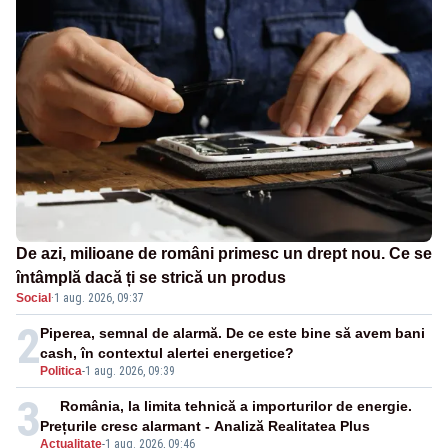
De azi, milioane de români primesc un drept nou. Ce se
întâmplă dacă ți se strică un produs
Social
·
1 aug. 2026, 09:37
2
Piperea, semnal de alarmă. De ce este bine să avem bani
cash, în contextul alertei energetice?
Politica
-
1 aug. 2026, 09:39
3
România, la limita tehnică a importurilor de energie.
Prețurile cresc alarmant - Analiză Realitatea Plus
Actualitate
-
1 aug. 2026, 09:46