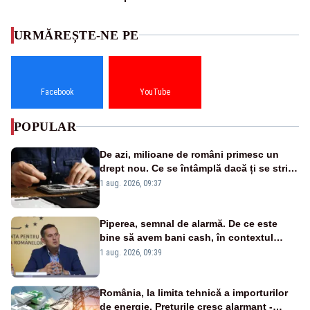
URMĂREȘTE-NE PE
Facebook
YouTube
POPULAR
De azi, milioane de români primesc un
drept nou. Ce se întâmplă dacă ți se strică
un produs
1 aug. 2026, 09:37
Piperea, semnal de alarmă. De ce este
bine să avem bani cash, în contextul
alertei energetice?
1 aug. 2026, 09:39
România, la limita tehnică a importurilor
de energie. Prețurile cresc alarmant -