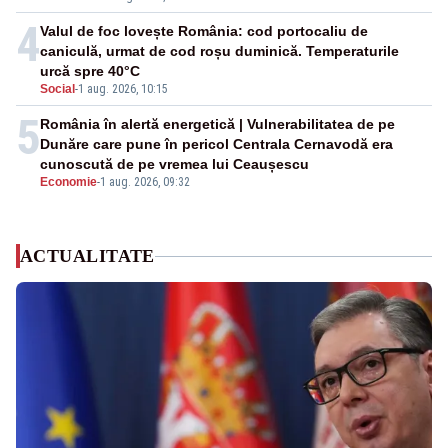
4
Valul de foc lovește România: cod portocaliu de
caniculă, urmat de cod roșu duminică. Temperaturile
urcă spre 40°C
Social
-
1 aug. 2026, 10:15
5
România în alertă energetică | Vulnerabilitatea de pe
Dunăre care pune în pericol Centrala Cernavodă era
cunoscută de pe vremea lui Ceaușescu
Economie
-
1 aug. 2026, 09:32
ACTUALITATE