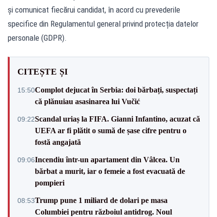
și comunicat fiecărui candidat, în acord cu prevederile
specifice din Regulamentul general privind protecția datelor
personale (GDPR).
CITEȘTE ȘI
Complot dejucat în Serbia: doi bărbați, suspectați
15:50
că plănuiau asasinarea lui Vučić
Scandal uriaș la FIFA. Gianni Infantino, acuzat că
09:22
UEFA ar fi plătit o sumă de șase cifre pentru o
fostă angajată
Incendiu într-un apartament din Vâlcea. Un
09:06
bărbat a murit, iar o femeie a fost evacuată de
pompieri
Trump pune 1 miliard de dolari pe masa
08:53
Columbiei pentru războiul antidrog. Noul