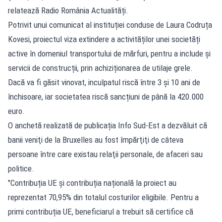
relatează Radio România Actualități.
Potrivit unui comunicat al instituției conduse de Laura Codruța
Kovesi, proiectul viza extindere a activităților unei societăți
active în domeniul transportului de mărfuri, pentru a include și
servicii de construcții, prin achiziționarea de utilaje grele.
Dacă va fi găsit vinovat, inculpatul riscă între 3 și 10 ani de
închisoare, iar societatea riscă sancțiuni de până la 420.000
euro.
O anchetă realizată de publicația Info Sud-Est a dezvăluit că
banii veniţi de la Bruxelles au fost împărţiţi de câteva
persoane între care existau relaţii personale, de afaceri sau
politice.
"Contribuția UE și contribuția națională la proiect au
reprezentat 70,95% din totalul costurilor eligibile. Pentru a
primi contribuția UE, beneficiarul a trebuit să certifice că