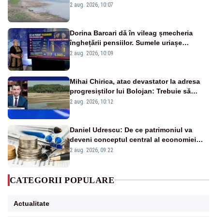
va detona o stâncă și va devia apa
2 aug. 2026, 10:07
fluviului - IMAGINI AERIENE
Dorina Barcari dă în vileag șmecheria
înghețării pensiilor. Sumele uriașe
pierdute de fiecare român
2 aug. 2026, 10:09
Mihai Chirica, atac devastator la adresa
progresiștilor lui Bolojan: Trebuie să
protejăm și natura, dar nu șținem omaneii
2 aug. 2026, 10:12
în stare permanentă de alertă
Daniel Udrescu: De ce patrimoniul va
deveni conceptul central al economiei
viitoare?
2 aug. 2026, 09:22
CATEGORII POPULARE
Actualitate