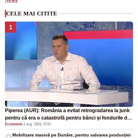
CELE MAI CITITE
1
Piperea (AUR): România a evitat retrogradarea la junk
pentru că era o catastrofă pentru bănci și fondurile de
Economie
·
2 aug. 2026, 10:01
pensii
Mobilizare masivă pe Dunăre, pentru salvarea producției