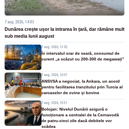
7 aug. 2026, 14:03
Dunărea crește ușor la intrarea în țară, dar rămâne mult
sub media lunii august
7 aug. 2026, 13:02
În intervalul orar de seară, consumul de
curent „a scăzut cu 200-300 de megawați”
7 aug. 2026, 10:57
ANSVSA a negociat, la Ankara, un acord
pentru facilitarea tranzitului prin Turcia al
carcaselor de ovine și bovine
7 aug. 2026, 10:51
Bolojan: Nivelul Dunării asigură o
funcționare a centralei de la Cernavodă
de patru-cinci zile dacă debitele vor
scădea