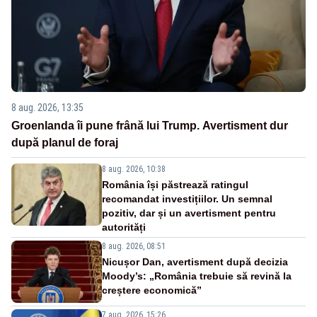
8 aug. 2026, 13:35
Groenlanda îi pune frână lui Trump. Avertisment dur
după planul de foraj
8 aug. 2026, 10:38
România își păstrează ratingul
recomandat investițiilor. Un semnal
pozitiv, dar și un avertisment pentru
autorități
8 aug. 2026, 08:51
Nicușor Dan, avertisment după decizia
Moody’s: „România trebuie să revină la
creștere economică”
7 aug. 2026, 15:26