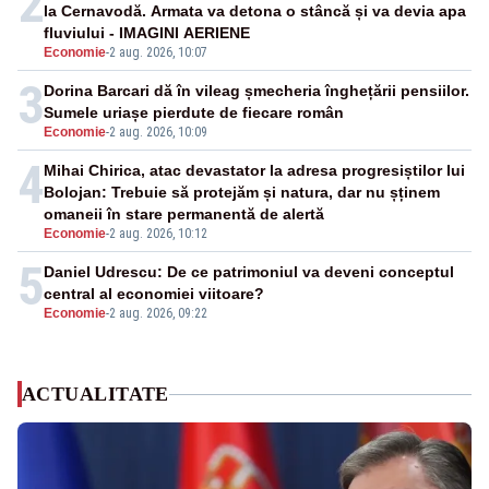
2
la Cernavodă. Armata va detona o stâncă și va devia apa
fluviului - IMAGINI AERIENE
Economie
-
2 aug. 2026, 10:07
3
Dorina Barcari dă în vileag șmecheria înghețării pensiilor.
Sumele uriașe pierdute de fiecare român
Economie
-
2 aug. 2026, 10:09
4
Mihai Chirica, atac devastator la adresa progresiștilor lui
Bolojan: Trebuie să protejăm și natura, dar nu șținem
omaneii în stare permanentă de alertă
Economie
-
2 aug. 2026, 10:12
5
Daniel Udrescu: De ce patrimoniul va deveni conceptul
central al economiei viitoare?
Economie
-
2 aug. 2026, 09:22
ACTUALITATE