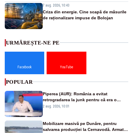
7 aug. 2026, 10:43
Criza din energie. Cine scapă de măsurile
de raționalizare impuse de Bolojan
URMĂREȘTE-NE PE
Facebook
YouTube
POPULAR
Piperea (AUR): România a evitat
retrogradarea la junk pentru că era o
catastrofă pentru bănci și fondurile de
2 aug. 2026, 10:01
pensii
Mobilizare masivă pe Dunăre, pentru
salvarea producției la Cernavodă. Armata