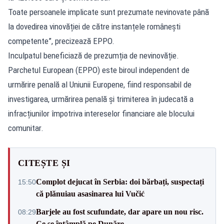
Toate persoanele implicate sunt prezumate nevinovate până
la dovedirea vinovăției de către instanțele românești
competente”, precizează EPPO.
Inculpatul beneficiază de prezumția de nevinovăție.
Parchetul European (EPPO) este biroul independent de
urmărire penală al Uniunii Europene, fiind responsabil de
investigarea, urmărirea penală și trimiterea în judecată a
infracțiunilor împotriva intereselor financiare ale blocului
comunitar.
CITEȘTE ȘI
Complot dejucat în Serbia: doi bărbați, suspectați
15:50
că plănuiau asasinarea lui Vučić
Barjele au fost scufundate, dar apare un nou risc.
08:29
Ce se întâmplă pe Dunăre