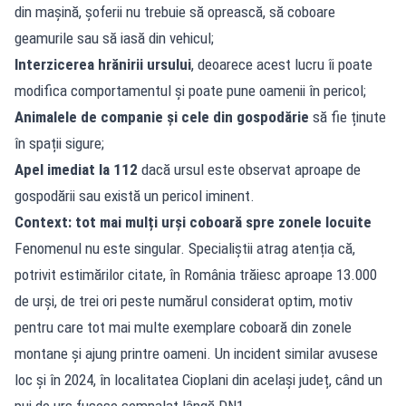
din mașină, șoferii nu trebuie să oprească, să coboare
geamurile sau să iasă din vehicul;
Interzicerea hrănirii ursului
, deoarece acest lucru îi poate
modifica comportamentul și poate pune oamenii în pericol;
Animalele de companie și cele din gospodărie
să fie ținute
în spații sigure;
Apel imediat la 112
dacă ursul este observat aproape de
gospodării sau există un pericol iminent.
Context: tot mai mulți urși coboară spre zonele locuite
Fenomenul nu este singular. Specialiștii atrag atenția că,
potrivit estimărilor citate, în România trăiesc aproape 13.000
de urși, de trei ori peste numărul considerat optim, motiv
pentru care tot mai multe exemplare coboară din zonele
montane și ajung printre oameni. Un incident similar avusese
loc și în 2024, în localitatea Cioplani din același județ, când un
pui de urs fusese semnalat lângă DN1.