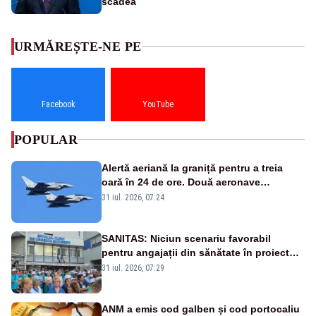
scădea
URMĂREȘTE-NE PE
Facebook
YouTube
POPULAR
Alertă aeriană la graniță pentru a treia
oară în 24 de ore. Două aeronave
Eurofighter britanice au fost ridicate de la
31 iul. 2026, 07:24
sol
SANITAS: Niciun scenariu favorabil
pentru angajații din sănătate în proiectul
Legii salarizării
31 iul. 2026, 07:29
ANM a emis cod galben și cod portocaliu