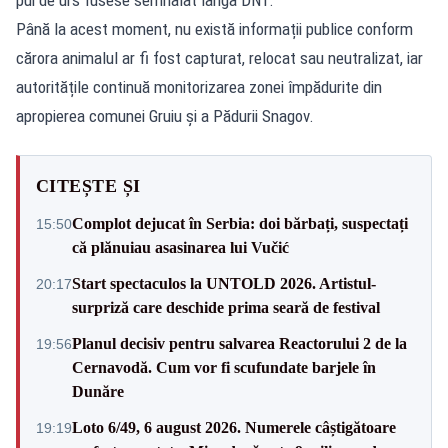
Până la acest moment, nu există informații publice conform
cărora animalul ar fi fost capturat, relocat sau neutralizat, iar
autoritățile continuă monitorizarea zonei împădurite din
apropierea comunei Gruiu și a Pădurii Snagov.
CITEȘTE ȘI
Complot dejucat în Serbia: doi bărbați, suspectați
15:50
că plănuiau asasinarea lui Vučić
Start spectaculos la UNTOLD 2026. Artistul-
20:17
surpriză care deschide prima seară de festival
Planul decisiv pentru salvarea Reactorului 2 de la
19:56
Cernavodă. Cum vor fi scufundate barjele în
Dunăre
Loto 6/49, 6 august 2026. Numerele câștigătoare
19:19