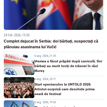
24 feb. 2026, 15:50
Complot dejucat în Serbia: doi bărbați, suspectați că
plănuiau asasinarea lui Vučić
6 aug. 2026, 21:39
Vremea a făcut prăpăd după caniculă. Doi
bărbați au murit loviți de trăsnet în râul
Mureș
6 aug. 2026, 20:17
Start spectaculos la UNTOLD 2026.
Artistul-surpriză care deschide prima
seară de festival
6 aug. 2026, 19:56