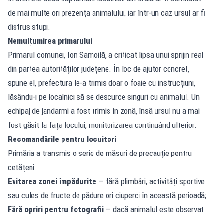
de mai multe ori prezența animalului, iar într-un caz ursul ar fi
distrus stupi.
Nemulțumirea primarului
Primarul comunei, Ion Samoilă, a criticat lipsa unui sprijin real
din partea autorităților județene. În loc de ajutor concret,
spune el, prefectura le-a trimis doar o foaie cu instrucțiuni,
lăsându-i pe localnici să se descurce singuri cu animalul. Un
echipaj de jandarmi a fost trimis în zonă, însă ursul nu a mai
fost găsit la fața locului, monitorizarea continuând ulterior.
Recomandările pentru locuitori
Primăria a transmis o serie de măsuri de precauție pentru
cetățeni:
Evitarea zonei împădurite
— fără plimbări, activități sportive
sau cules de fructe de pădure ori ciuperci în această perioadă;
Fără opriri pentru fotografii
— dacă animalul este observat