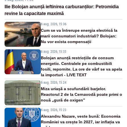
Ilie Bolojan anunță ieftinirea carburanților: Petromidia
revine la capacitate maximă
6 aug. 2026, 15:36
Cum se va întrerupe energia electrică la
marii consumatori industriali? Bolojan:
Nu vor exista compensații
6 aug. 2026, 15:33
Bolojan anunță restricțiile de consum
energetic. Centralele pe combustibili
fosili, repornite. La ore de vârf se va apela
la importuri - LIVE TEXT
6 aug. 2026, 15:24
Miza uriașă a scufundării barjelor.
Reactorul 2 de la Cernavodă poate primi o
nouă „gură de oxigen”
6 aug. 2026, 15:23
Alexandru Nazare, veste bună: Economia
României va crește în 2027, iar inflația va