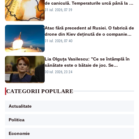
de caniculă. Temperaturile urcă până la 38
de grade, iar nopțile devin tropicale
31 iul. 2026, 07:39
Atac fără precedent al Rusiei. O fabrică de
drone din Kiev deținută de o companie
americană, distrusă de o rachetă
31 iul. 2026, 07:40
rusească
Lia Olguța Vasilescu: ”Ce se întâmplă în
sănătate este o bătaie de joc. Se
guvernează extraordinar de prost”
30 iul. 2026, 23:24
CATEGORII POPULARE
Actualitate
Politica
Economie