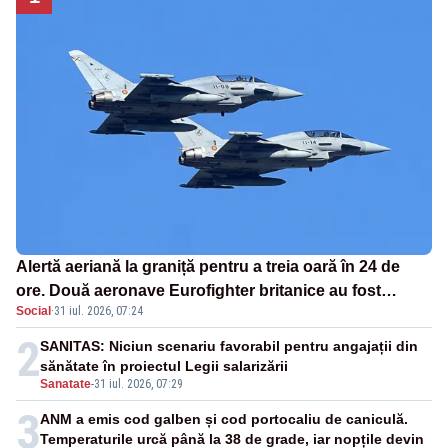
Alertă aeriană la graniță pentru a treia oară în 24 de
ore. Două aeronave Eurofighter britanice au fost
Social
·
31 iul. 2026, 07:24
ridicate de la sol
2
SANITAS: Niciun scenariu favorabil pentru angajații din
sănătate în proiectul Legii salarizării
Sanatate
-
31 iul. 2026, 07:29
3
ANM a emis cod galben și cod portocaliu de caniculă.
Temperaturile urcă până la 38 de grade, iar nopțile devin