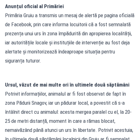
Anunțul oficial al Primăriei
Primăria Gruiu a transmis un mesaj de alertă pe
pagina oficială
de Facebook
, prin care informa locuitorii că a fost semnalată
prezența unui urs în zona împădurită din apropierea localității,
iar autoritățile locale și instituțiile de intervenție au fost deja
alertate și monitorizează îndeaproape situația pentru
siguranța tuturor.
Ursul, văzut de mai multe ori în ultimele două săptămâni
Potrivit informațiilor, animalul ar fi fost observat de fapt în
zona Pădurii Snagov, iar un pădurar local, a povestit că s-a
întâlnit direct cu animalul: acesta mergea paralel cu el, la 20-
25 de metri distanță, moment în care a rămas blocat,
nemaivăzând până atunci un urs în libertate. Potrivit acestuia,
în ultimele două săptămâni localnicii din Gruiu ar fi semnalat