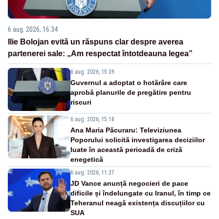
6 aug. 2026, 16:34
Ilie Bolojan evită un răspuns clar despre averea
partenerei sale: „Am respectat întotdeauna legea”
6 aug. 2026, 15:39
Guvernul a adoptat o hotărâre care
aprobă planurile de pregătire pentru
riscuri
6 aug. 2026, 15:18
Ana Maria Păcuraru: Televiziunea
Poporului solicită investigarea deciziilor
luate în această perioadă de criză
enegetică
6 aug. 2026, 11:27
JD Vance anunță negocieri de pace
dificile și îndelungate cu Iranul, în timp ce
Teheranul neagă existența discuțiilor cu
SUA