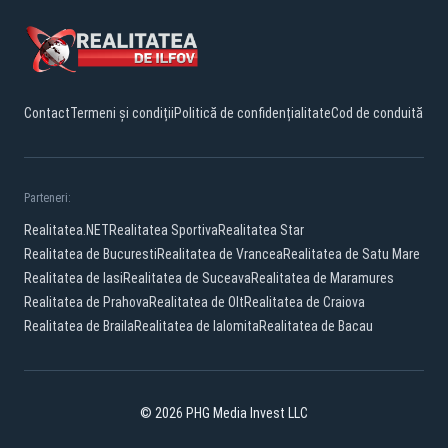
Contact
Termeni și condiții
Politică de confidențialitate
Cod de conduită
Parteneri:
Realitatea.NET
Realitatea Sportiva
Realitatea Star
Realitatea de Bucuresti
Realitatea de Vrancea
Realitatea de Satu Mare
Realitatea de Iasi
Realitatea de Suceava
Realitatea de Maramures
Realitatea de Prahova
Realitatea de Olt
Realitatea de Craiova
Realitatea de Braila
Realitatea de Ialomita
Realitatea de Bacau
© 2026 PHG Media Invest LLC
Facebook
YouTube