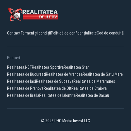
Contact
Termeni și condiții
Politică de confidențialitate
Cod de conduită
Parteneri:
Realitatea.NET
Realitatea Sportiva
Realitatea Star
Realitatea de Bucuresti
Realitatea de Vrancea
Realitatea de Satu Mare
Realitatea de Iasi
Realitatea de Suceava
Realitatea de Maramures
Realitatea de Prahova
Realitatea de Olt
Realitatea de Craiova
Realitatea de Braila
Realitatea de Ialomita
Realitatea de Bacau
© 2026 PHG Media Invest LLC
Facebook
YouTube