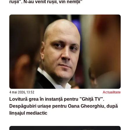
rușii”. N-au venit rușii, vin nemții”
4 mai 2026, 13:52
Actualitate
Lovitură grea în instanță pentru ”Ghiță TV”.
Despăgubiri uriașe pentru Oana Gheorghiu, după
linșajul mediactic