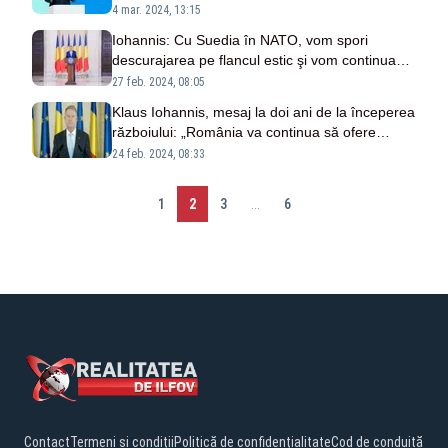
semnat decretul
4 mar. 2024, 13:15
Iohannis: Cu Suedia în NATO, vom spori
descurajarea pe flancul estic şi vom continua
sprijinul nostru puternic pentru Ucraina
27 feb. 2024, 08:05
Klaus Iohannis, mesaj la doi ani de la începerea
războiului: „România va continua să ofere
sprijin Ucrainei”
24 feb. 2024, 08:33
1
2
3
...
6
Contact
Termeni și condiții
Politică de confidențialitate
Cod de conduită