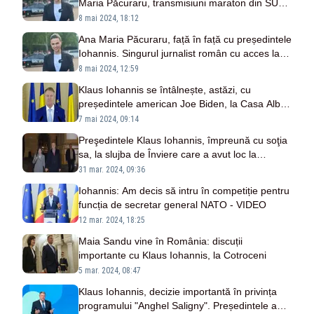
Maria Păcuraru, transmisiuni maraton din SUA -
VIDEO
8 mai 2024, 18:12
Ana Maria Păcuraru, față în față cu președintele
Iohannis. Singurul jurnalist român cu acces la
cele mai păzite secrete
8 mai 2024, 12:59
Klaus Iohannis se întâlnește, astăzi, cu
președintele american Joe Biden, la Casa Albă.
Ana Maria Păcuraru, invitată la gala Atlantic
7 mai 2024, 09:14
Council Distinguished Leadership Awards
Preşedintele Klaus Iohannis, împreună cu soţia
sa, la slujba de Înviere care a avut loc la
Biserica Romano-Catolică ”Sfânta Treime” din
31 mar. 2024, 09:36
Sibiu
Iohannis: Am decis să intru în competiție pentru
funcția de secretar general NATO - VIDEO
12 mar. 2024, 18:25
Maia Sandu vine în România: discuții
importante cu Klaus Iohannis, la Cotroceni
5 mar. 2024, 08:47
Klaus Iohannis, decizie importantă în privința
programului "Anghel Saligny". Președintele a