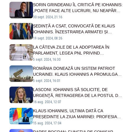
PREȘEDINTELE IOHANNIS
SORIN GRINDEANU ÎL CRITICĂ PE IOHANNIS:
„POATE FACE ALTE LUCRURI, NU NEAPĂRAT
POLITICĂ!”
30 sept. 2024, 21:16
ȘEDINȚĂ A CSAT, CONVOCATĂ DE KLAUS
IOHANNIS. ÎNZESTRAREA ARMATEI ȘI
RĂZBOIUL DIN UCRAINA, PE ORDINEA DE ZI
19 sept. 2024, 08:26
LA CÂTEVA ZILE DE LA ADOPTAREA ÎN
PARLAMENT, LEGEA PNL PRIVIND
NEIMPOZITAREA PENSIILOR MAI MICI DE
5 sept. 2024, 16:30
3.000 DE LEI A FOST PROMULGATĂ​​​​​​​​​​​​​​​
ROMÂNIA DONEAZĂ UN SISTEM PATRIOT
UCRAINEI. KLAUS IOHANNIS A PROMULGAT
LEGEA
5 sept. 2024, 16:01
LASCONI: IOHANNIS SĂ SOLICITE, DE
URGENŢĂ, RETRAGEREA DE LA POSTUL DE
CONSUL A COMISARULUI GLUGĂ
16 aug. 2024, 12:07
KLAUS IOHANNIS, ULTIMA DATĂ CA
PREȘEDINTE LA ZIUA MARINEI: PROFESIA
DE MARINAR SE POTRIVEȘTE
15 aug. 2024, 17:04
TEMERARILOR