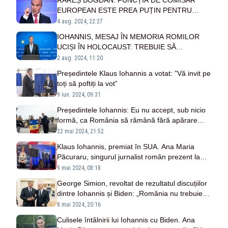
RAREȘ BOGDAN: FUNCȚIA DE COMISAR
EUROPEAN ESTE PREA PUȚIN PENTRU
KLAUS IOHANNIS
4 aug. 2024, 22:27
IOHANNIS, MESAJ ÎN MEMORIA ROMILOR
UCIȘI ÎN HOLOCAUST: TREBUIE SĂ
SANCŢIONĂM COMPORTAMENTELE CE
2 aug. 2024, 11:20
PREJUDICIAZĂ ORICE FEL DE PERSOANĂ
Președintele Klaus Iohannis a votat: ”Vă invit pe
toți să poftiți la vot”
9 iun. 2024, 09:31
Președintele Iohannis: Eu nu accept, sub nicio
formă, ca România să rămână fără apărare
antirachetă şi fără apărare antiaeriană
22 mai 2024, 21:52
Klaus Iohannis, premiat în SUA. Ana Maria
Păcuraru, singurul jurnalist român prezent la
ceremonie: interviu EXCLUSIV cu președintele
9 mai 2024, 08:18
țării - VIDEO
George Simion, revoltat de rezultatul discuțiilor
dintre Iohannis și Biden: „România nu trebuie
să dea arme altor state!”
8 mai 2024, 20:16
Culisele întâlnirii lui Iohannis cu Biden. Ana