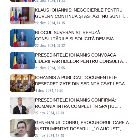
CIOLACU
23 dec. 2024, 11:23
KLAUS IOHANNIS: NEGOCIERILE PENTRU
GUVERN CONTINUĂ ȘI ASTĂZI. NU SUNT ÎN
MĂSURĂ ACUM SĂ ANUNȚ PREMIERUL
22 dec. 2024, 14:15
BLOCUL SUVERANIST REFUZĂ
CONSULTĂRILE ȘI SOLICITĂ DEMISIA
PREȘEDINTELUI IOHANNIS
22 dec. 2024, 09:32
PREȘEDINTELE IOHANNIS CONVOACĂ
LIDERII PARTIDELOR PENTRU CONSULTĂRI
LA COTROCENI
21 dec. 2024, 08:55
IOHANNIS A PUBLICAT DOCUMENTELE
DESECRETIZATE DIN ȘEDINȚA CSAT LEGATĂ
DE POSIBILE NEREGULI LA ALEGERI
4 dec. 2024, 19:50
PREȘEDINTELE IOHANNIS CONFIRMĂ:
ROMÂNIA INTRĂ COMPLET ÎN SPAȚIUL
SCHENGEN DE LA 1 IANUARIE 2025
27 nov. 2024, 19:33
GENERALUL CORBU, PROCURORUL CARE A
INSTRUMENTAT DOSARUL „10 AUGUST”,
RECHEMAT ÎN ACTIVITATE DE
27 nov. 2024, 17:48