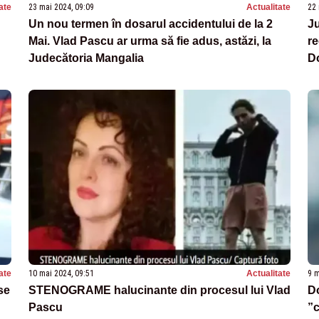
ate
23 mai 2024, 09:09
Actualitate
22 
Un nou termen în dosarul accidentului de la 2
Ju
Mai. Vlad Pascu ar urma să fie adus, astăzi, la
re
Judecătoria Mangalia
Do
ate
10 mai 2024, 09:51
Actualitate
9 m
se
STENOGRAME halucinante din procesul lui Vlad
Do
Pascu
”c