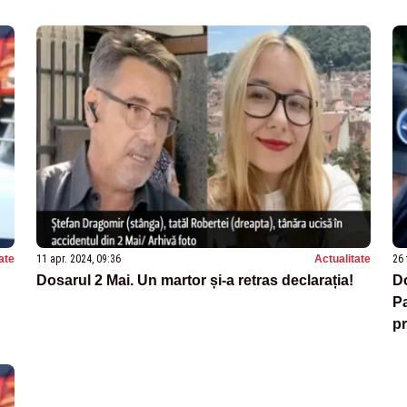
ate
11 apr. 2024, 09:36
Actualitate
26 
Dosarul 2 Mai. Un martor și-a retras declarația!
Do
Pa
pr