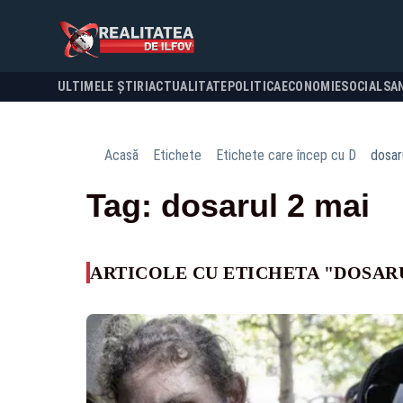
ULTIMELE ȘTIRI
ACTUALITATE
POLITICA
ECONOMIE
SOCIAL
SA
Acasă
Etichete
Etichete care încep cu D
dosar
Tag: dosarul 2 mai
ARTICOLE CU ETICHETA "DOSARU