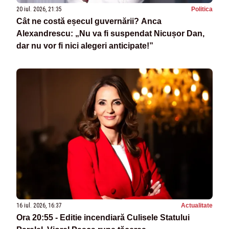
20 iul. 2026, 21:35
Politica
Cât ne costă eșecul guvernării? Anca
Alexandrescu: „Nu va fi suspendat Nicușor Dan,
dar nu vor fi nici alegeri anticipate!”
16 iul. 2026, 16:37
Actualitate
Ora 20:55 - Editie incendiară Culisele Statului